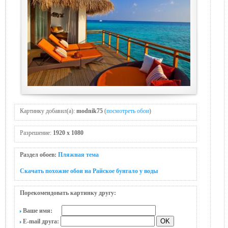
Картинку добавил(а):
modnik75
(
посмотреть обои
)
Разрешение:
1920 x 1080
Раздел обоев:
Пляжная тема
Скачать похожие обои на Райское бунгало у воды
Порекомендовать картинку другу:
Ваше имя:
E-mail друга: