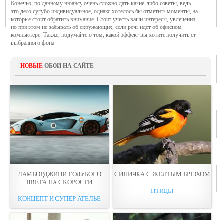
Конечно, по данному нюансу очень сложно дать какие-либо советы, ведь
это дело сугубо индивидуальное, однако хотелось бы отметить моменты, на
которые стоит обратить внимание. Стоит учесть ваши интересы, увлечения,
но при этом не забывать об окружающих, если речь идет об офисном
компьютере. Также, подумайте о том, какой эффект вы хотите получить от
выбранного фона.
НОВЫЕ
ОБОИ НА САЙТЕ
ЛАМБОРДЖИНИ ГОЛУБОГО
СИНИЧКА С ЖЕЛТЫМ БРЮХОМ
ЦВЕТА НА СКОРОСТИ
ПТИЦЫ
КОНЦЕПТ И СУПЕР АТЕЛЬЕ