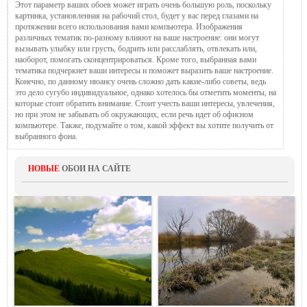
Этот параметр ваших обоев может играть очень большую роль, поскольку
картинка, установленная на рабочий стол, будет у вас перед глазами на
протяжении всего использования вами компьютера. Изображения
различных тематик по-разному влияют на ваше настроение: они могут
вызывать улыбку или грусть, бодрить или расслаблять, отвлекать или,
наоборот, помогать сконцентрироваться. Кроме того, выбранная вами
тематика подчеркнет ваши интересы и поможет выразить ваше настроение.
Конечно, по данному нюансу очень сложно дать какие-либо советы, ведь
это дело сугубо индивидуальное, однако хотелось бы отметить моменты, на
которые стоит обратить внимание. Стоит учесть ваши интересы, увлечения,
но при этом не забывать об окружающих, если речь идет об офисном
компьютере. Также, подумайте о том, какой эффект вы хотите получить от
выбранного фона.
НОВЫЕ
ОБОИ НА САЙТЕ