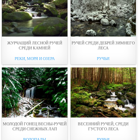
ЖУРЧАЩИЙ ЛЕСНОЙ РУЧЕЙ
РУЧЕЙ СРЕДИ ДЕБРЕЙ ЗИМНЕГО
СРЕДИ КАМНЕЙ
ЛЕСА
РЕКИ, МОРЯ И ОЗЕРА
РУЧЬИ
МОЛОДОЙ ГОНЕЦ ВЕСНЫ-РУЧЕЙ
ВЕСЕННИЙ РУЧЕЙ, СРЕДИ
СРЕДИ СНЕЖНЫХ ЛАП
ГУСТОГО ЛЕСА
ВОДОПАДЫ
РУЧЬИ