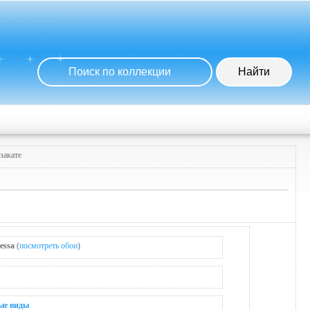
закате
essa
(
посмотреть обои
)
ые виды