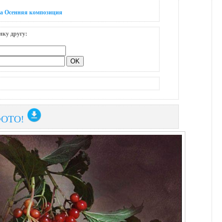
на Осенняя композиция
нку другу:
ФОТО!