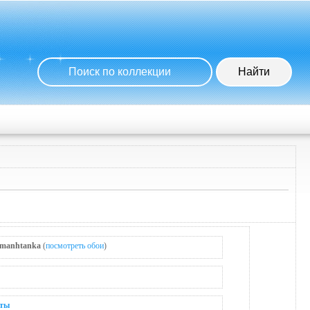
manhtanka
(
посмотреть обои
)
ты