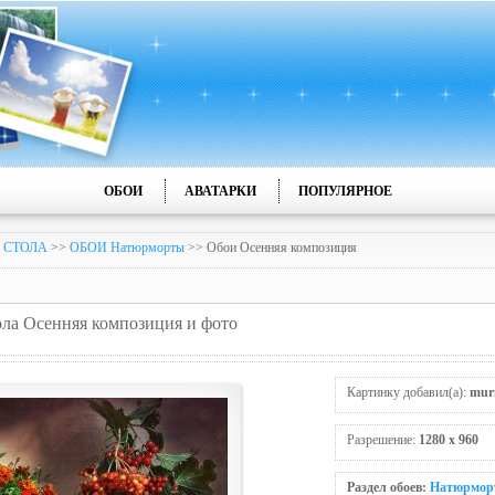
ОБОИ
АВАТАРКИ
ПОПУЛЯРНОЕ
 СТОЛА
>>
ОБОИ Натюрморты
>> Обои Осенняя композиция
тола Осенняя композиция и фото
Картинку добавил(а):
mur
Разрешение:
1280 x 960
Раздел обоев:
Натюрмор