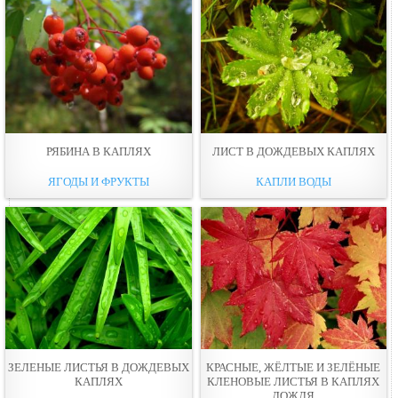
РЯБИНА В КАПЛЯХ
ЛИСТ В ДОЖДЕВЫХ КАПЛЯХ
ЯГОДЫ И ФРУКТЫ
КАПЛИ ВОДЫ
ЗЕЛЕНЫЕ ЛИСТЬЯ В ДОЖДЕВЫХ
КРАСНЫЕ, ЖЁЛТЫЕ И ЗЕЛЁНЫЕ
КАПЛЯХ
КЛЕНОВЫЕ ЛИСТЬЯ В КАПЛЯХ
ДОЖДЯ