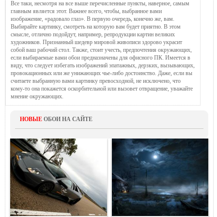
Все таки, несмотря на все выше перечисленные пункты, наверное, самым
главным является этот. Важнее всего, чтобы, выбранное вами
изображение, «радовало глаз». В первую очередь, конечно же, вам.
Выбирайте картинку, смотреть на которую вам будет приятно. В этом
смысле, отлично подойдут, например, репродукции картин великих
художников. Признанный шедевр мировой живописи здорово украсит
собой ваш рабочий стол. Также, стоит учесть, предпочтения окружающих,
если выбираемые вами обои предназначены для офисного ПК. Имеется в
виду, что следует избегать изображений эпатажных, дерзких, вызывающих,
провокационных или же унижающих чье-либо достоинство. Даже, если вы
считаете выбранную вами картинку превосходной, не исключено, что
кому-то она покажется оскорбительной или вызовет отвращение, уважайте
мнение окружающих.
НОВЫЕ
ОБОИ НА САЙТЕ