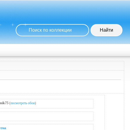
nik75
(
посмотреть обои
)
тема