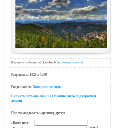
Картинку добавил(а):
ksiyha66
(
посмотреть обои
)
Разрешение:
1920 x 1200
Раздел обоев:
Панорамные виды
Скачать похожие обои на Облачное небо над горами и
лесaми
Порекомендовать картинку другу:
Ваше имя: