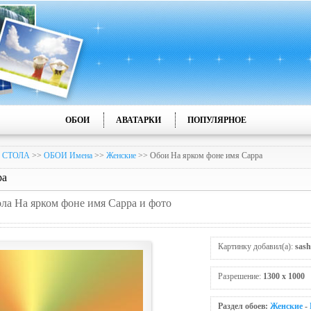
ОБОИ
АВАТАРКИ
ПОПУЛЯРНОЕ
 СТОЛА
>>
ОБОИ Имена
>>
Женские
>> Обои На ярком фоне имя Сарра
ра
ола На ярком фоне имя Сарра и фото
Картинку добавил(а):
sas
Разрешение:
1300 x 1000
Раздел обоев:
Женские
-