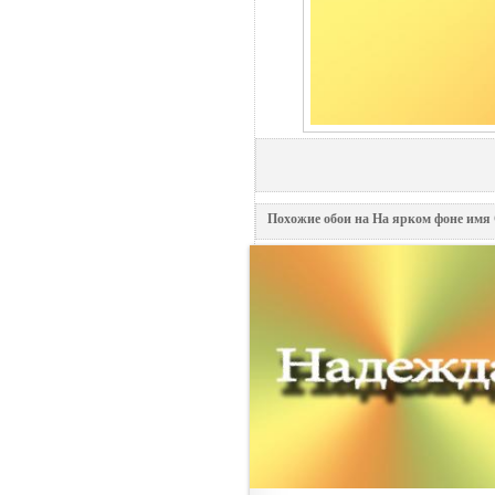
Похожие обои на На ярком фоне имя