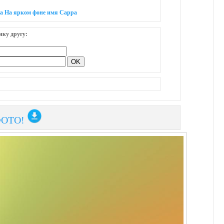
на На ярком фоне имя Сарра
нку другу:
ФОТО!