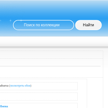
habarsa
(
посмотреть обои
)
Имена