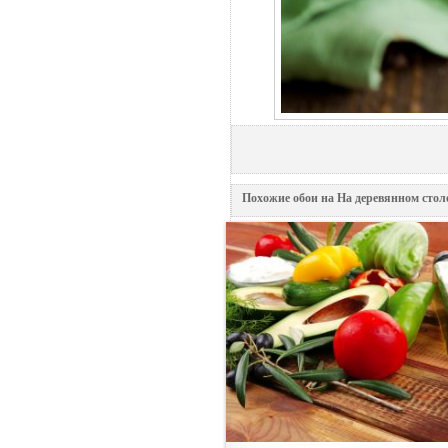
Похожие обои на На деревяннoм стол