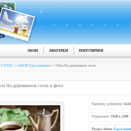
ОБОИ
АВАТАРКИ
ПОПУЛЯРНОЕ
 СТОЛА
>>
ОБОИ Еда и напитки
>> Обои На деревяннoм столе
ола На деревяннoм столе и фото
Картинку добавил(а):
ksiy
Разрешение:
1920 x 1200
Раздел обоев:
Еда и нап