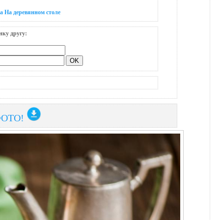
а На деревяннoм столе
нку другу:
ФОТО!