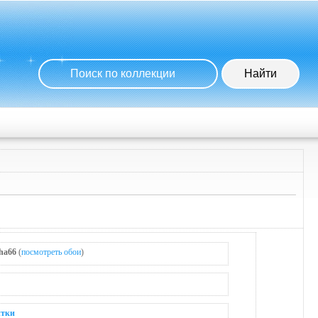
ha66
(
посмотреть обои
)
итки