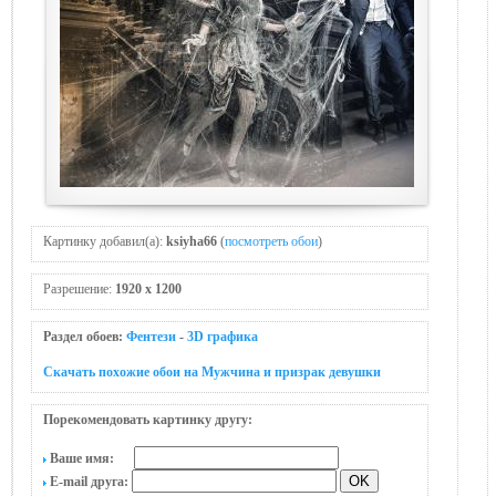
Картинку добавил(а):
ksiyha66
(
посмотреть обои
)
Разрешение:
1920 x 1200
Раздел обоев:
Фентези
-
3D графика
Скачать похожие обои на Мужчина и призрак дeвушки
Порекомендовать картинку другу:
Ваше имя:
E-mail друга: