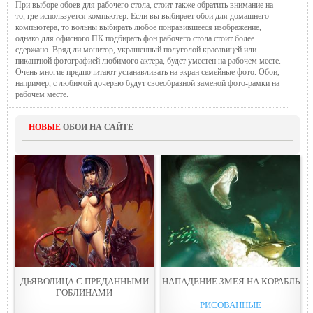
При выборе обоев для рабочего стола, стоит также обратить внимание на
то, где используется компьютер. Если вы выбирает обои для домашнего
компьютера, то вольны выбирать любое понравившееся изображение,
однако для офисного ПК подбирать фон рабочего стола стоит более
сдержано. Вряд ли монитор, украшенный полуголой красавицей или
пикантной фотографией любимого актера, будет уместен на рабочем месте.
Очень многие предпочитают устанавливать на экран семейные фото. Обои,
например, с любимой дочерью будут своеобразной заменой фото-рамки на
рабочем месте.
НОВЫЕ
ОБОИ НА САЙТЕ
ДЬЯВОЛИЦА С ПРЕДАННЫМИ
НАПАДЕНИЕ ЗМЕЯ НА КОРАБЛЬ
ГОБЛИНАМИ
РИСОВАННЫЕ