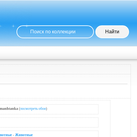
manhtanka
(
посмотреть обои
)
вотные
-
Животные