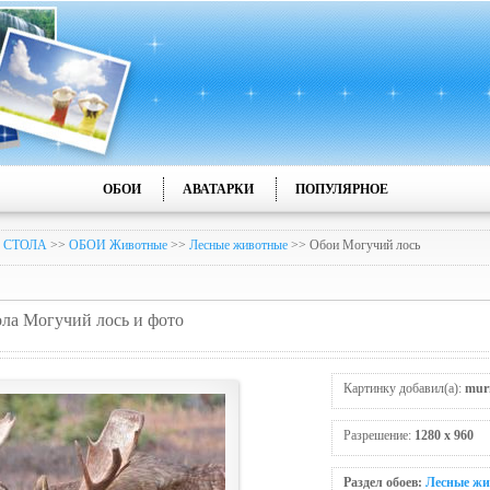
ОБОИ
АВАТАРКИ
ПОПУЛЯРНОЕ
 СТОЛА
>>
ОБОИ Животные
>>
Лесные животные
>> Обои Могучий лось
ола Могучий лось и фото
Картинку добавил(а):
mur
Разрешение:
1280 x 960
Раздел обоев:
Лесные жи