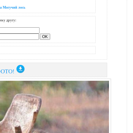
а Могучий лось
нку другу:
ФОТО!