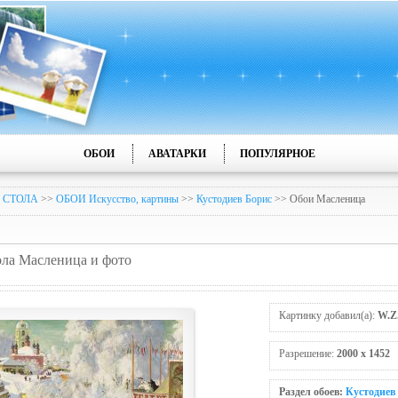
ОБОИ
АВАТАРКИ
ПОПУЛЯРНОЕ
 СТОЛА
>>
ОБОИ Искусство, картины
>>
Кустодиев Борис
>> Обои Масленица
тола Масленица и фото
Картинку добавил(а):
W.Z
Разрешение:
2000 x 1452
Раздел обоев:
Кустодиев