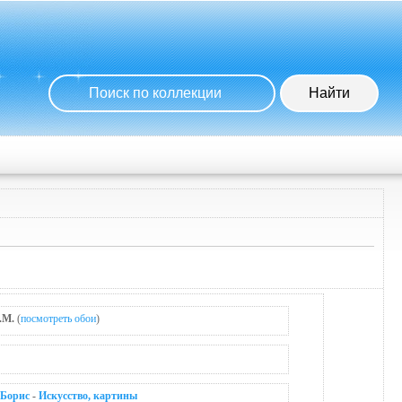
.M.
(
посмотреть обои
)
 Борис
-
Искусство, картины