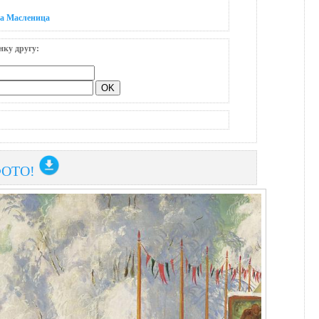
на Масленица
нку другу:
ФОТО!