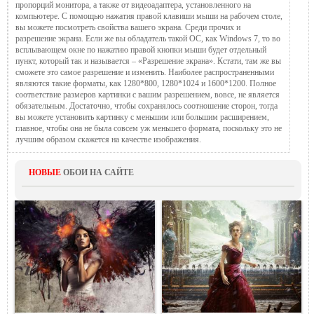
пропорций монитора, а также от видеоадаптера, установленного на
компьютере. С помощью нажатия правой клавиши мыши на рабочем столе,
вы можете посмотреть свойства вашего экрана. Среди прочих и
разрешение экрана. Если же вы обладатель такой ОС, как Windows 7, то во
всплывающем окне по нажатию правой кнопки мыши будет отдельный
пункт, который так и называется – «Разрешение экрана». Кстати, там же вы
сможете это самое разрешение и изменить. Наиболее распространенными
являются такие форматы, как 1280*800, 1280*1024 и 1600*1200. Полное
соответствие размеров картинки с вашим разрешением, вовсе, не является
обязательным. Достаточно, чтобы сохранялось соотношение сторон, тогда
вы можете установить картинку с меньшим или большим расширением,
главное, чтобы она не была совсем уж меньшего формата, поскольку это не
лучшим образом скажется на качестве изображения.
НОВЫЕ
ОБОИ НА САЙТЕ