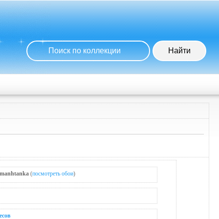
manhtanka
(
посмотреть обои
)
есов