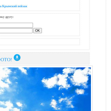
на Крымский пейзаж
нку другу:
ФОТО!