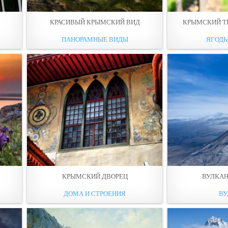
КРАСИВЫЙ КРЫМСКИЙ ВИД
КРЫМСКИЙ Т
ПАНОРАМНЫЕ ВИДЫ
ЯГОДЫ
КРЫМСКИЙ ДВОРЕЦ
ВУЛКА
ДОМА И СТРОЕНИЯ
В