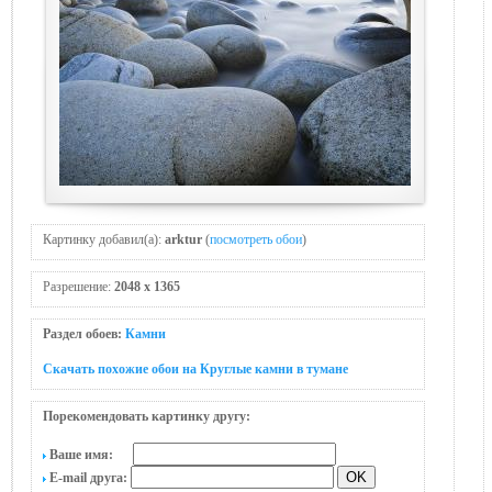
Картинку добавил(а):
arktur
(
посмотреть обои
)
Разрешение:
2048 x 1365
Раздел обоев:
Камни
Скачать похожие обои на Круглые камни в тумане
Порекомендовать картинку другу:
Ваше имя:
E-mail друга: