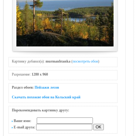
Картинку добавил(а):
murmanhtanka
(
посмотреть обои
)
Разрешение:
1280 x 960
Раздел обоев:
Пейзажи лесов
Скачать похожие обои на Кольский край
Порекомендовать картинку другу:
Ваше имя:
E-mail друга: