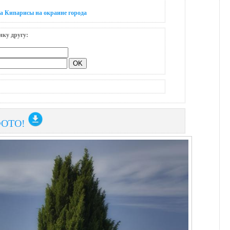
а Кипарисы на окраине города
нку другу:
ФОТО!