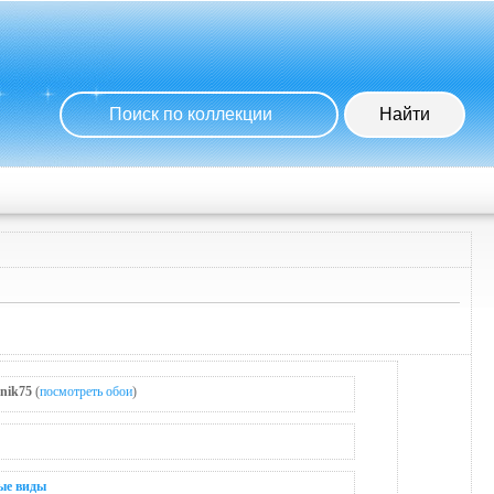
nik75
(
посмотреть обои
)
ые виды