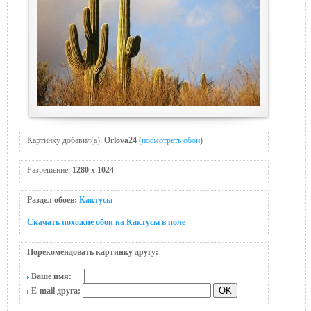
Картинку добавил(а):
Orlova24
(
посмотреть обои
)
Разрешение:
1280 x 1024
Раздел обоев:
Кактусы
Скачать похожие обои на Кактусы в поле
Порекомендовать картинку другу:
Ваше имя:
E-mail друга: