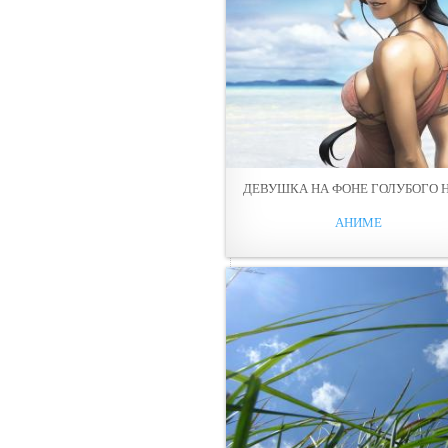
ДЕВУШКА НА ФОНЕ ГОЛУБОГО 
АНИМЕ