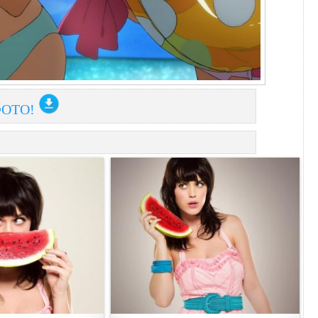
ФОТО!