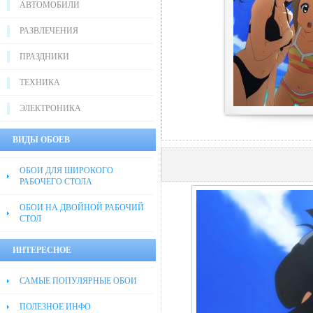
АВТОМОБИЛИ
РАЗВЛЕЧЕНИЯ
ПРАЗДНИКИ
ТЕХНИКА
ЭЛЕКТРОНИКА
ВИДЫ ОБОЕВ
ОБОИ ДЛЯ ШИРОКОГО
РАБОЧЕГО СТОЛА
ОБОИ НА ДВОЙНОЙ РАБОЧИЙ
СТОЛ
ИНТЕРЕСНОЕ
САМЫЕ ПОПУЛЯРНЫЕ ОБОИ
ПОЛЕЗНОЕ ИНФО