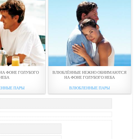
НА ФОНЕ ГОЛУБОГО
ВЛЮБЛЁННЫЕ НЕЖНО ОБНИМАЮТСЯ
НЕБА
НА ФОНЕ ГОЛУБОГО НЕБА
ЕННЫЕ ПАРЫ
ВЛЮБЛЕННЫЕ ПАРЫ