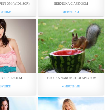
БУЗОМ (WIDE SCR)
ДЕВУШКА C АРБУЗОМ
ВУШКИ
ДЕВУШКИ
RY С АРБУЗОМ
БЕЛОЧКА ЛАКОМИТСЯ АРБУЗОМ
ВУШКИ
ЖИВОТНЫЕ