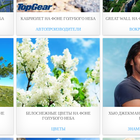
БА
КАБРИОЛЕТ НА ФОНЕ ГОЛУБОГО НЕБА
GREAT WALL НА 
АВТОПРОИЗВОДИТЕЛИ
ВОКР
НЕ
БЕЛОСНЕЖНЫЕ ЦВЕТЫ НА ФОНЕ
ХЬЮ ДЖЕКМАН 
ГОЛУБОГО НЕБА
ЦВЕТЫ
ЗНАМ