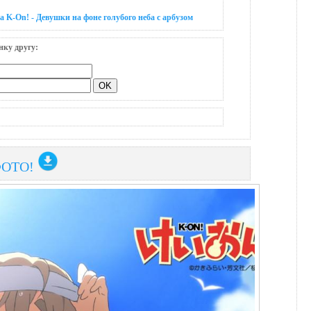
 K-On! - Девушки на фоне голубого неба с арбузом
нку другу:
ФОТО!