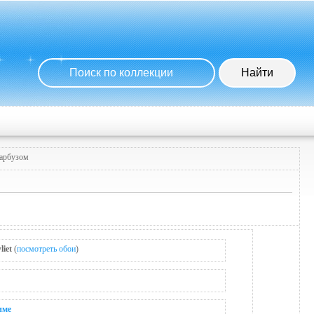
 арбузом
liet
(
посмотреть обои
)
име