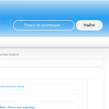
а близ Елабуги
e
(
посмотреть обои
)
Иван
-
Искусство, картины