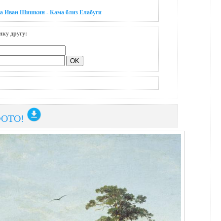
на Иван Шишкин - Кама близ Елабуги
нку другу:
ФОТО!