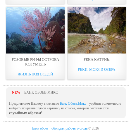
РОЗОВЫЕ РИФЫ ОСТРОВА
РЕКА КАТУНЬ.
КОЗУМЕЛЬ
РЕКИ, МОРЯ И ОЗЕРА
ЖИЗНЬ ПОД ВОДОЙ
NEW!
БАНК ОБОЕВ.МИКС
Представляем Вашему вниманию
Банк Обоев.Микс
- удобная возможность
выбрать понравившуюся картинку из списка, который составляется
случайным образом
!
Банк обоев - обои для рабочего стола
© 2026