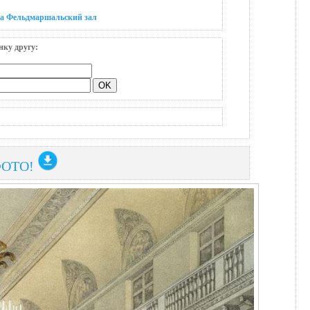
на Фельдмаршальский зал
нку другу:
ФОТО!