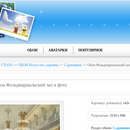
ОБОИ
АВАТАРКИ
ПОПУЛЯРНОЕ
 СТОЛА
>>
ОБОИ Искусство, картины
>>
Садовников
>> Обои Фельдмаршальский зал
тола Фельдмаршальский зал и фото
Картинку добавил(а):
rich
Разрешение:
1134 x 846
Раздел обоев:
Садовник