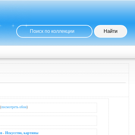
(
посмотреть обои
)
ов
-
Искусство, картины