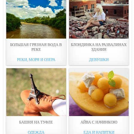
БОЛЬШАЯ ГРЯЗНАЯ ВOДА В
БЛОНДИНКА НА РАЗВАЛИНАX
РЕКЕ
ЗДАНИЯ
РЕКИ, МОРЯ И ОЗЕРА
ДЕВУШКИ
БАШНЯ НА ТУФЛЕ
АЙВА С НАЧИНКОЮ
ОДЕЖДА
ЕДА И НАПИТКИ