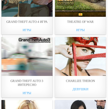
GRAND THEFT AUTO 4 ИГРА
THEATRE OF WAR
ИГРЫ
ИГРЫ
GRAND THEFT AUTO 3
CHARLIZE THERON
ИНТЕРЕСНО
ДЕВУШКИ
ИГРЫ