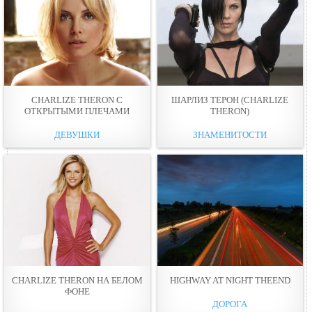
CHARLIZE THERON С
ШАРЛИЗ ТЕРОН (CHARLIZE
ОТКРЫТЫМИ ПЛЕЧАМИ
THERON)
ДЕВУШКИ
ЗНАМЕНИТОСТИ
CHARLIZE THERON НА БЕЛОМ
HIGHWAY AT NIGHT THEEND
ФОНЕ
ДОРОГА