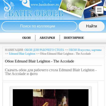
ОБОИ
АВАТАРКИ
ПОПУЛЯРНОЕ
НАВИГАЦИЯ:
ОБОИ ДЛЯ РАБОЧЕГО СТОЛА
>>
ОБОИ Искусство, картины
>>
Edmund Blair Leighton
>> Обои Edmund Blair Leighton - The Accolade
Обои Edmund Blair Leighton - The Accolade
Скачать обои для рабочего стола Edmund Blair Leighton -
The Accolade и фото