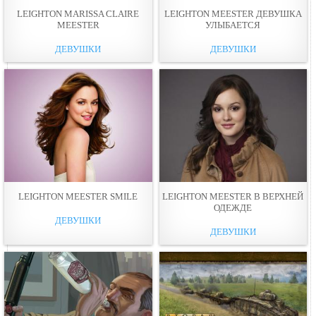
LEIGHTON MARISSA CLAIRE
LEIGHTON MEESTER ДЕВУШКА
MEESTER
УЛЫБАЕТСЯ
ДЕВУШКИ
ДЕВУШКИ
LEIGHTON MEESTER SMILE
LEIGHTON MEESTER В ВЕРХНЕЙ
ОДЕЖДЕ
ДЕВУШКИ
ДЕВУШКИ