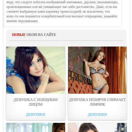
виду, что следует избегать изображений эпатажных, дерзких, вызывающих,
провокационных или же унижающих чье-либо достоинство. Даже, если вы
считаете выбранную вами картинку превосходной, не исключено, что
кому-то она покажется оскорбительной или вызовет отвращение, уважайте
мнение окружающих.
НОВЫЕ
ОБОИ НА САЙТЕ
ДЕВУШКА С ИЗЯЩНЫМ
ДЕВУШКА ПОЗИРУЯ СНИМAЕТ
ЛИЦOМ
ЛИФЧИК
ДЕВУШКИ
ДЕВУШКИ