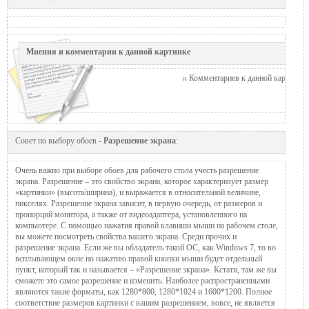
Мнения и комментарии к данной картинке
Комментариев к данной картинке п
Совет по выбору обоев -
Разрешение экрана
:
Очень важно при выборе обоев для рабочего стола учесть разрешение
экрана. Разрешение – это свойство экрана, которое характеризует размер
«картинки» (высота/ширина), и выражается в относительной величине,
пикселях. Разрешение экрана зависит, в первую очередь, от размеров и
пропорций монитора, а также от видеоадаптера, установленного на
компьютере. С помощью нажатия правой клавиши мыши на рабочем столе,
вы можете посмотреть свойства вашего экрана. Среди прочих и
разрешение экрана. Если же вы обладатель такой ОС, как Windows 7, то во
всплывающем окне по нажатию правой кнопки мыши будет отдельный
пункт, который так и называется – «Разрешение экрана». Кстати, там же вы
сможете это самое разрешение и изменить. Наиболее распространенными
являются такие форматы, как 1280*800, 1280*1024 и 1600*1200. Полное
соответствие размеров картинки с вашим разрешением, вовсе, не является