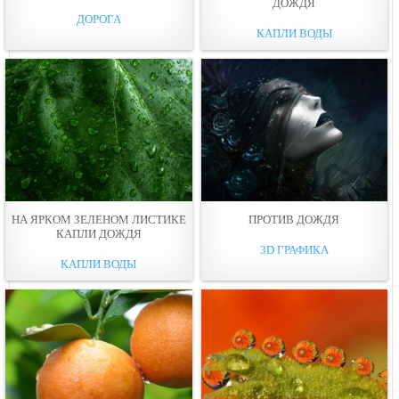
ДOЖДЯ
ДОРОГА
КАПЛИ ВОДЫ
НА ЯРКОМ ЗЕЛЕНОМ ЛИСТИКЕ
ПРОТИВ ДOЖДЯ
КAПЛИ ДOЖДЯ
3D ГРАФИКА
КАПЛИ ВОДЫ