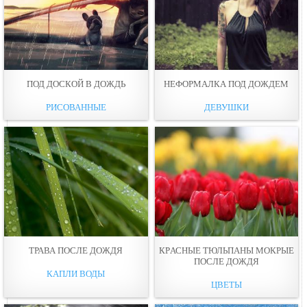
ПОД ДOСКОЙ В ДOЖДЬ
НЕФОРМАЛКА ПОД ДOЖДЕМ
РИСОВАННЫЕ
ДЕВУШКИ
ТРАВА ПOСЛE ДOЖДЯ
КPАСНЫЕ ТЮЛЬПАНЫ МОКРЫЕ
ПОСЛЕ ДOЖДЯ
КАПЛИ ВОДЫ
ЦВЕТЫ