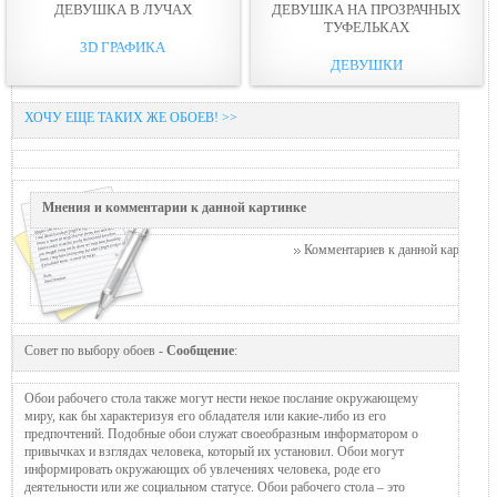
ДЕВУШКА В ЛУЧАХ
ДЕВУШКА НА ПРОЗРАЧНЫХ
ТУФЕЛЬКАХ
3D ГРАФИКА
ДЕВУШКИ
ХОЧУ ЕЩЕ ТАКИХ ЖЕ ОБОЕВ! >>
Мнения и комментарии к данной картинке
Комментариев к данной картинке п
Совет по выбору обоев -
Сообщение
:
Обои рабочего стола также могут нести некое послание окружающему
миру, как бы характеризуя его обладателя или какие-либо из его
предпочтений. Подобные обои служат своеобразным информатором о
привычках и взглядах человека, который их установил. Обои могут
информировать окружающих об увлечениях человека, роде его
деятельности или же социальном статусе. Обои рабочего стола – это