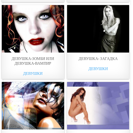
ДЕВУШКА-ЗОМБИ ИЛИ
ДЕВУШКА- ЗАГАДКА
ДЕВУШКА-ВАМПИР
ДЕВУШКИ
ДЕВУШКИ