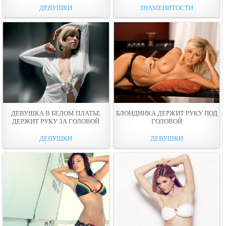
ДЕВУШКИ
ЗНАМЕНИТОСТИ
ДЕВУШКА В БЕЛОМ ПЛАТЬЕ
БЛОНДИНКА ДЕРЖИТ РУКУ ПОД
ДЕРЖИТ РУКУ ЗА ГОЛОВОЙ
ГОЛОВОЙ
ДЕВУШКИ
ДЕВУШКИ