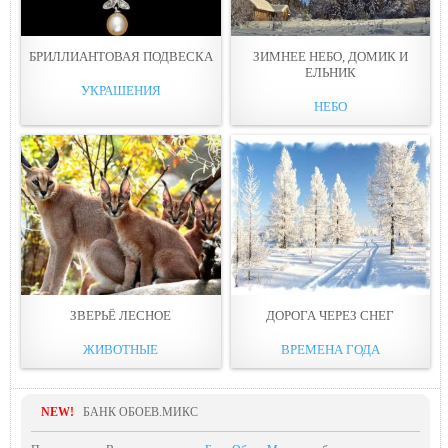
БРИЛЛИАНТОВАЯ ПОДВЕСКА
ЗИМНЕЕ НЕБО, ДОМИК И
ЕЛЬНИК
УКРАШЕНИЯ
НЕБО
ЗВЕРЬЁ ЛЕСНОЕ
ДОРОГА ЧЕРЕЗ СНЕГ
ЖИВОТНЫЕ
ВРЕМЕНА ГОДА
NEW!
БАНК ОБОЕВ.МИКС