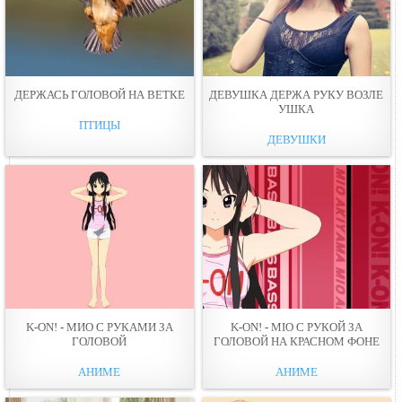
ДЕРЖАСЬ ГОЛОВОЙ НА ВЕТКЕ
ДЕВУШКА ДЕРЖА РУКУ ВОЗЛЕ
УШКA
ПТИЦЫ
ДЕВУШКИ
K-ON! - МИО С РУКАМИ ЗА
K-ON! - MIO С РУКОЙ ЗА
ГОЛОВОЙ
ГОЛОВОЙ НА КРАСНОМ ФОНЕ
АНИМЕ
АНИМЕ