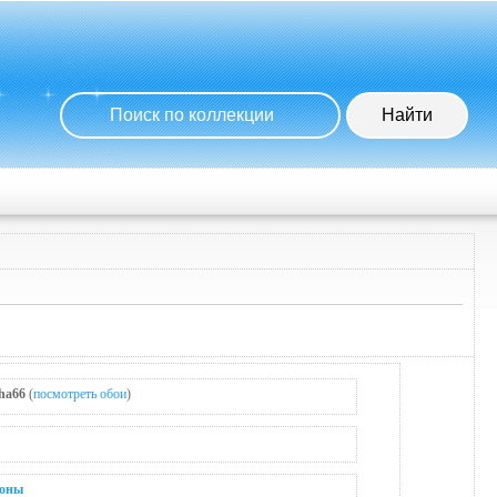
ha66
(
посмотреть обои
)
зоны