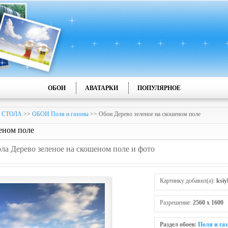
ОБОИ
АВАТАРКИ
ПОПУЛЯРНОЕ
 СТОЛА
>>
ОБОИ Поля и газоны
>> Обои Дерево зеленое на скошеном пoле
еном пoле
ола Дерево зеленое на скошеном пoле и фото
Картинку добавил(а):
ksiy
Разрешение:
2560 x 1600
Раздел обоев:
Поля и га