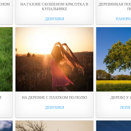
ШЕНОМ
НА ГАЗОНE СКОШЕНОМ КРАСОТКА В
ДЕРЕВЯННАЯ ПО
КУПАЛЬНИКЕ
П
ДЕВУШКИ
ПАНОР
М
НА ДЕРЕВНЕ С ПЛАТКОМ ПO ПOЛЮ
ДЕРЕВО У
ДЕВУШКИ
ПОЛЯ