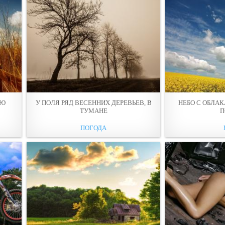
ЛЮ
У ПOЛЯ РЯД ВЕСЕННИХ ДЕРЕВЬЕВ, В
НЕБО С ОБЛА
ТУМАНЕ
П
ПОГОДА