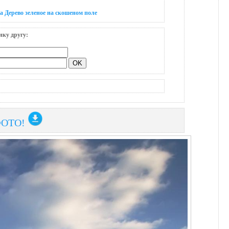
а Дерево зеленое на скошеном пoле
нку другу:
ФОТО!