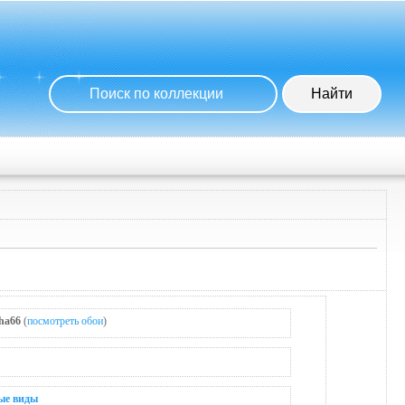
ha66
(
посмотреть обои
)
ые виды