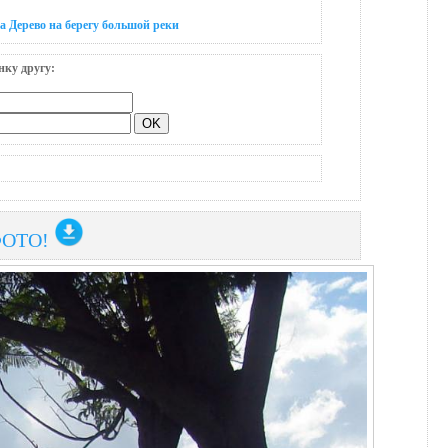
а Дерево на берегу большой реки
нку другу:
ФОТО!