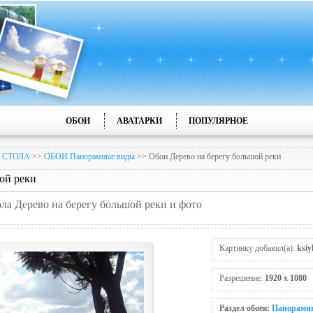
ОБОИ
АВАТАРКИ
ПОПУЛЯРНОЕ
 СТОЛА
>>
ОБОИ Панорамные виды
>> Обои Дерево на берегу большой реки
ой реки
ола Дерево на берегу большой реки и фото
Картинку добавил(а):
ksiy
Разрешение:
1920 x 1080
Раздел обоев:
Панорамн