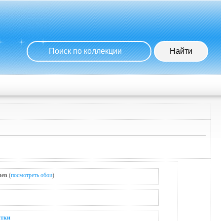
men
(
посмотреть обои
)
итки