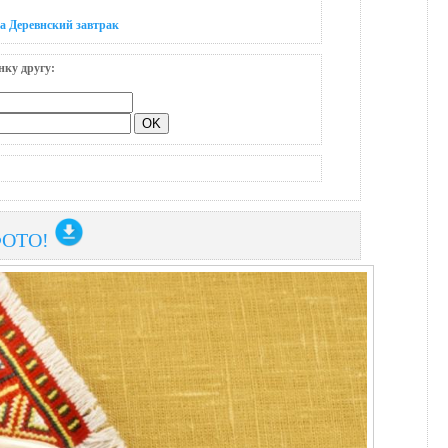
а Деревнский завтрак
нку другу:
ФОТО!