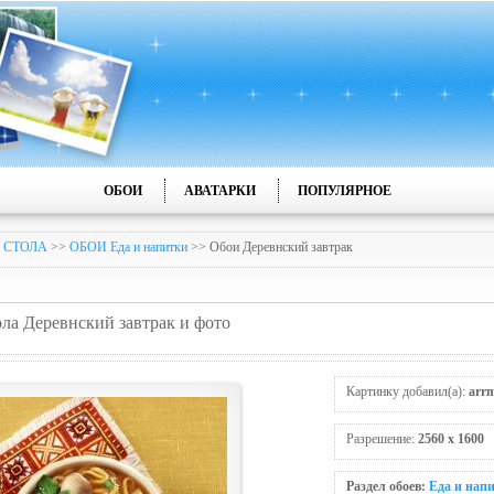
ОБОИ
АВАТАРКИ
ПОПУЛЯРНОЕ
 СТОЛА
>>
ОБОИ Еда и напитки
>> Обои Деревнский завтрак
ола Деревнский завтрак и фото
Картинку добавил(а):
arr
Разрешение:
2560 x 1600
Раздел обоев:
Еда и нап