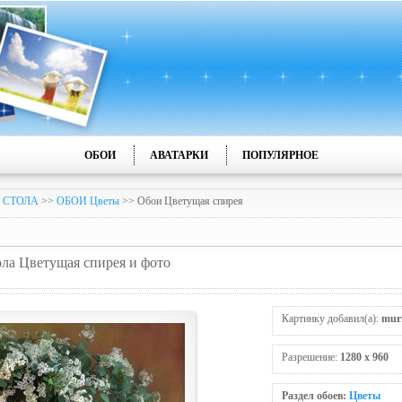
ОБОИ
АВАТАРКИ
ПОПУЛЯРНОЕ
 СТОЛА
>>
ОБОИ Цветы
>> Обои Цветущая спирея
ола Цветущая спирея и фото
Картинку добавил(а):
mur
Разрешение:
1280 x 960
Раздел обоев:
Цветы