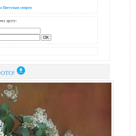
на Цветущая спирея
нку другу:
ФОТО!