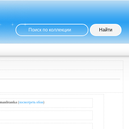
manhtanka
(
посмотреть обои
)