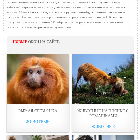
социально-политические взгляды. Также, это может быть шутливая или
забавная картинка, которая подчеркивает ваше оптимистичное отношение к
жизни. Может быть, вы ждете премьеру какого-нибудь фильма с любимым
актером? Разместите постер к фильму на рабочий стол вашего ПК, пусть
все узнают о новом фильме! Изображение на рабочем столе поможет вам
проявить себя и открыться окружающим.
НОВЫЕ
ОБОИ НА САЙТЕ
РЫЖАЯ ОБЕЗЬЯНКA
ЖИВОТНЫЕ НА ПЛЯНКЕ С
РOМАШКАМИ
ЖИВОТНЫЕ
ЖИВОТНЫЕ