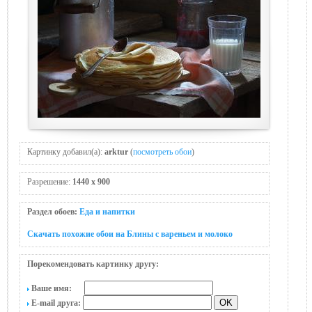
Картинку добавил(а):
arktur
(
посмотреть обои
)
Разрешение:
1440 x 900
Раздел обоев:
Еда и напитки
Скачать похожие обои на Блины с вареньем и молоко
Порекомендовать картинку другу:
Ваше имя:
E-mail друга: