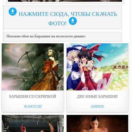
НАЖМИТЕ СЮДА, ЧТОБЫ СКАЧАТЬ
ФОТО!
Похожие обои на Барышня на полосатом диване:
БАРЫШНЯ СО СКРИПКОЙ
ДВЕ ЮНЫЕ БАРЫШНИ
ФЭНТЕЗИ
АНИМЕ