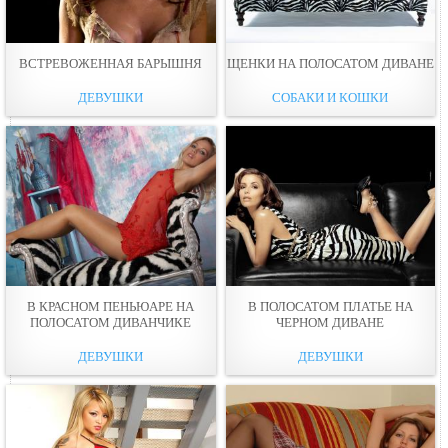
ВСТРЕВОЖЕННАЯ БАРЫШНЯ
ЩЕНКИ НА ПОЛОСАТОМ ДИВАНЕ
ДЕВУШКИ
СОБАКИ И КОШКИ
В КРАСНОМ ПЕНЬЮАРЕ НА
В ПОЛОСАТОМ ПЛАТЬЕ НА
ПОЛОСАТОМ ДИВАНЧИКЕ
ЧЕРНОМ ДИВАНЕ
ДЕВУШКИ
ДЕВУШКИ