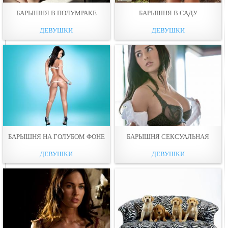
БАРЫШНЯ В ПОЛУМРАКЕ
БАРЫШНЯ В САДУ
ДЕВУШКИ
ДЕВУШКИ
БАРЫШНЯ НА ГОЛУБОМ ФОНЕ
БАРЫШНЯ СЕКСУАЛЬНАЯ
ДЕВУШКИ
ДЕВУШКИ