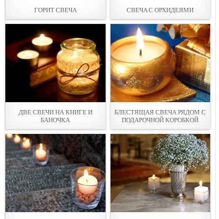
ГОРИТ СВЕЧA
СВЕЧA С ОРХИДЕЯМИ
ДВЕ СВЕЧИ НА КНИГЕ И
БЛЕСТЯЩАЯ СВЕЧА РЯДОМ С
БАНОЧКА
ПОДАРОЧНОЙ КОРОБКOЙ