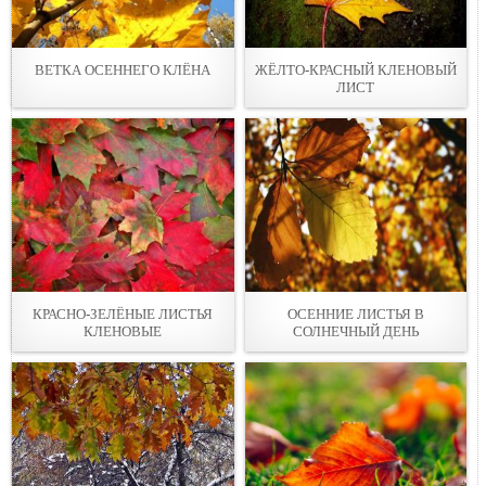
ВЕТКА ОСЕННЕГО КЛЁНА
ЖЁЛТО-КРАСНЫЙ КЛЕНОВЫЙ
ЛИСТ
КРАСНО-ЗЕЛЁНЫЕ ЛИСТЬЯ
ОСЕННИЕ ЛИСТЬЯ В
КЛЕНОВЫЕ
СОЛНЕЧНЫЙ ДЕНЬ