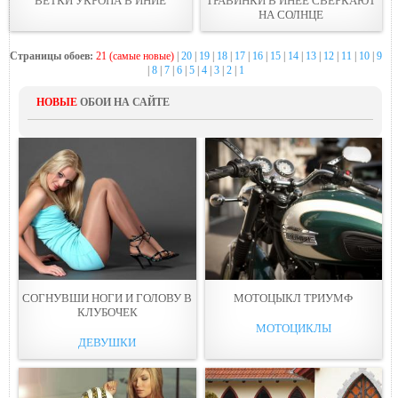
ВЕТКИ УКРОПА В ИНИЕ
ТРАВИНКИ В ИНЕЕ СВЕРКАЮТ
НА СОЛНЦЕ
Страницы обоев:
21 (самые новые)
|
20
|
19
|
18
|
17
|
16
|
15
|
14
|
13
|
12
|
11
|
10
|
9
|
8
|
7
|
6
|
5
|
4
|
3
|
2
|
1
НОВЫЕ
ОБОИ НА САЙТЕ
СОГНУВШИ НОГИ И ГОЛОВУ В
МОТОЦЫКЛ ТРИУМФ
КЛУБОЧЕК
МОТОЦИКЛЫ
ДЕВУШКИ