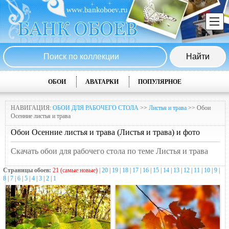
ОБОИ
АВАТАРКИ
ПОПУЛЯРНОЕ
НАВИГАЦИЯ:
ОБОИ ДЛЯ РАБОЧЕГО СТОЛА
>>
Листья и трава
>> Обои
Осенние листья и трава
Обои Осенние листья и трава (Листья и трава) и фото
Скачать обои для рабочего стола по теме Листья и трава
Страницы обоев:
21 (самые новые)
|
20
|
19
|
18
|
17
|
16
|
15
|
14
|
13
|
12
|
11
|
10
|
9
|
8
|
7
|
6
|
5
|
4
|
3
|
2
|
1