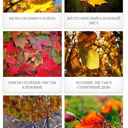
ВЕТКА ОСЕННЕГО КЛЁНА
ЖЁЛТО-КРАСНЫЙ КЛЕНОВЫЙ
ЛИСТ
КРАСНО-ЗЕЛЁНЫЕ ЛИСТЬЯ
ОСЕННИЕ ЛИСТЬЯ В
КЛЕНОВЫЕ
СОЛНЕЧНЫЙ ДЕНЬ