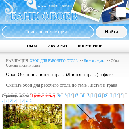
ОБОИ
АВАТАРКИ
ПОПУЛЯРНОЕ
НАВИГАЦИЯ:
ОБОИ ДЛЯ РАБОЧЕГО СТОЛА
>>
Листья и трава
>> Обои
Осенние листья и трава
Обои Осенние листья и трава (Листья и трава) и фото
Скачать обои для рабочего стола по теме Листья и трава
Страницы обоев:
21 (самые новые)
|
20
|
19
|
18
|
17
|
16
|
15
|
14
|
13
|
12
|
11
|
10
|
9
|
8
|
7
|
6
|
5
|
4
|
3
|
2
|
1