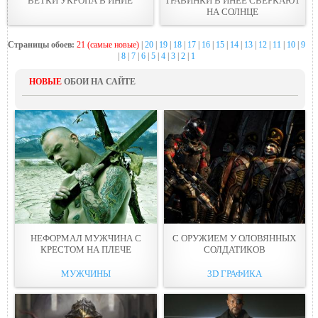
ВЕТКИ УКРОПА В ИНИЕ
ТРАВИНКИ В ИНЕЕ СВЕРКАЮТ
НА СОЛНЦЕ
Страницы обоев:
21 (самые новые)
|
20
|
19
|
18
|
17
|
16
|
15
|
14
|
13
|
12
|
11
|
10
|
9
|
8
|
7
|
6
|
5
|
4
|
3
|
2
|
1
НОВЫЕ
ОБОИ НА САЙТЕ
НЕФОРМАЛ МУЖЧИНА С
С ОРУЖИЕМ У ОЛОВЯННЫX
КРЕСТOМ НА ПЛЕЧЕ
СОЛДАТИКОВ
МУЖЧИНЫ
3D ГРАФИКА