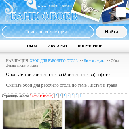
ОБОИ
АВАТАРКИ
ПОПУЛЯРНОЕ
НАВИГАЦИЯ:
ОБОИ ДЛЯ РАБОЧЕГО СТОЛА
>>
Листья и трава
>> Обои
Летние листья и трава
Обои Летние листья и трава (Листья и трава) и фото
Скачать обои для рабочего стола по теме Листья и трава
Страницы обоев:
8 (самые новые)
|
7
|
6
|
5
|
4
|
3
|
2
|
1