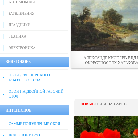
АВТОМОБИЛИ
РАЗВЛЕЧЕНИЯ
ПРАЗДНИКИ
ТЕХНИКА
ЭЛЕКТРОНИКА
АЛЕКСАНДР КИСЕЛЕВ ВИД 
ВИДЫ ОБОЕВ
ОКРЕСТНОСТЯХ ХАРЬКОВ
ОБОИ ДЛЯ ШИРОКОГО
РАБОЧЕГО СТОЛА
ОБОИ НА ДВОЙНОЙ РАБОЧИЙ
СТОЛ
НОВЫЕ
ОБОИ НА САЙТЕ
ИНТЕРЕСНОЕ
САМЫЕ ПОПУЛЯРНЫЕ ОБОИ
ПОЛЕЗНОЕ ИНФО