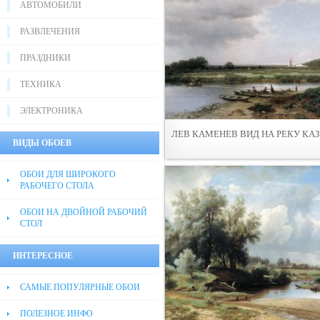
АВТОМОБИЛИ
РАЗВЛЕЧЕНИЯ
ПРАЗДНИКИ
ТЕХНИКА
ЭЛЕКТРОНИКА
ЛЕВ КАМЕНЕВ ВИД НА РЕКУ КА
ВИДЫ ОБОЕВ
ОБОИ ДЛЯ ШИРОКОГО
РАБОЧЕГО СТОЛА
ОБОИ НА ДВОЙНОЙ РАБОЧИЙ
СТОЛ
ИНТЕРЕСНОЕ
САМЫЕ ПОПУЛЯРНЫЕ ОБОИ
ПОЛЕЗНОЕ ИНФО