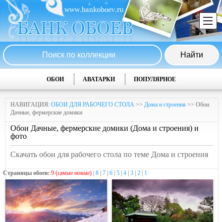
ОБОИ
АВАТАРКИ
ПОПУЛЯРНОЕ
НАВИГАЦИЯ:
ОБОИ ДЛЯ РАБОЧЕГО СТОЛА
>>
Дома и строения
>> Обои
Дачные, фермерские домики
Обои Дачные, фермерские домики (Дома и строения) и
фото
Скачать обои для рабочего стола по теме Дома и строения
Страницы обоев:
9 (самые новые)
|
8
|
7
|
6
|
5
|
4
|
3
|
2
|
1