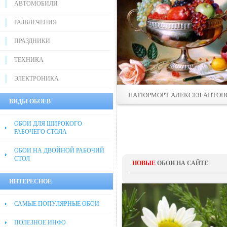
АВТОМОБИЛИ
РАЗВЛЕЧЕНИЯ
ПРАЗДНИКИ
ТЕХНИКА
ЭЛЕКТРОНИКА
НАТЮРМОРТ АЛЕКСЕЯ АНТОН
ВИДЫ ОБОЕВ
ОБОИ ДЛЯ ШИРОКОГО
РАБОЧЕГО СТОЛА
ОБОИ НА ДВОЙНОЙ РАБОЧИЙ
СТОЛ
НОВЫЕ
ОБОИ НА САЙТЕ
ИНТЕРЕСНОЕ
САМЫЕ ПОПУЛЯРНЫЕ ОБОИ
ПОЛЕЗНОЕ ИНФО