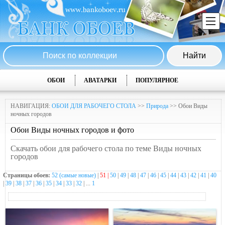
ОБОИ
АВАТАРКИ
ПОПУЛЯРНОЕ
НАВИГАЦИЯ:
ОБОИ ДЛЯ РАБОЧЕГО СТОЛА
>>
Природа
>> Обои Виды
ночных городов
Обои Виды ночных городов и фото
Скачать обои для рабочего стола по теме Виды ночных
городов
Страницы обоев:
52 (самые новые)
|
51 |
50
|
49
|
48
|
47
|
46
|
45
|
44
|
43
|
42
|
41
|
40
|
39
|
38
|
37
|
36
|
35
|
34
|
33
|
32
| ...
1