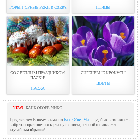
ГОРЫ, ГОРНЫЕ РЕКИ И ОЗЕРА
ПТИЦЫ
СО СВЕТЛЫМ ПРАЗДНИКОМ
СИРЕНЕВЫЕ КРОКУСЫ
ПАСХИ!
ЦВЕТЫ
ПАСХА
NEW!
БАНК ОБОЕВ.МИКС
Представляем Вашему вниманию
Банк Обоев.Микс
- удобная возможность
выбрать понравившуюся картинку из списка, который составляется
случайным образом
!