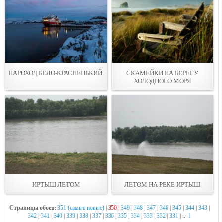
ПАРОХОД БЕЛО-КРАСНЕНЬКИЙ.
СКАМЕЙКИ НА БЕРЕГУ
ХОЛОДНОГО МОРЯ
ИРТЫШ ЛЕТОМ
ЛЕТОМ НА РЕКЕ ИРТЫШ
Страницы обоев:
351 (самые новые)
|
350 |
349
|
348
|
347
|
346
|
345
|
344
|
343
|
342
|
341
|
340
|
339
|
338
|
337
|
336
|
335
|
334
|
333
|
332
|
331
| ...
1