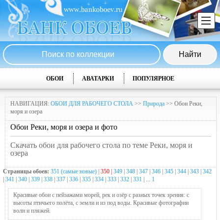
ОБОИ
АВАТАРКИ
ПОПУЛЯРНОЕ
НАВИГАЦИЯ:
ОБОИ ДЛЯ РАБОЧЕГО СТОЛА
>>
Природа
>> Обои Реки,
моря и озера
Обои Реки, моря и озера и фото
Скачать обои для рабочего стола по теме Реки, моря и
озера
Страницы обоев:
351 (самые новые)
|
350 |
349
|
348
|
347
|
346
|
345
|
344
|
343
|
342
|
341
|
340
|
339
|
338
|
337
|
336
|
335
|
334
|
333
|
332
|
331
| ...
1
Красивые обои с пейзажами морей, рек и озёр с разных точек зрения: с
высоты птичьего полёта, с земли и из под воды. Красивые фотографии
волн и пляжей.