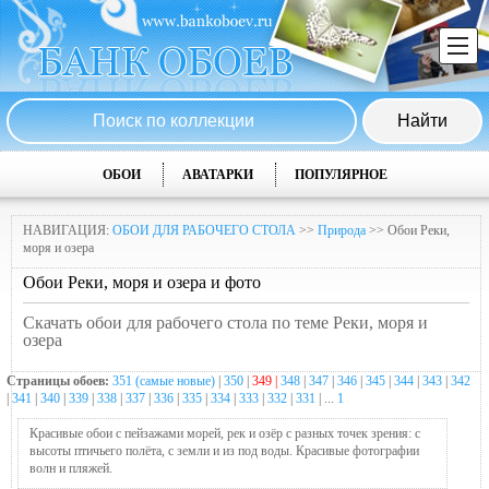
ОБОИ
АВАТАРКИ
ПОПУЛЯРНОЕ
НАВИГАЦИЯ:
ОБОИ ДЛЯ РАБОЧЕГО СТОЛА
>>
Природа
>> Обои Реки,
моря и озера
Обои Реки, моря и озера и фото
Скачать обои для рабочего стола по теме Реки, моря и
озера
Страницы обоев:
351 (самые новые)
|
350
|
349 |
348
|
347
|
346
|
345
|
344
|
343
|
342
|
341
|
340
|
339
|
338
|
337
|
336
|
335
|
334
|
333
|
332
|
331
| ...
1
Красивые обои с пейзажами морей, рек и озёр с разных точек зрения: с
высоты птичьего полёта, с земли и из под воды. Красивые фотографии
волн и пляжей.