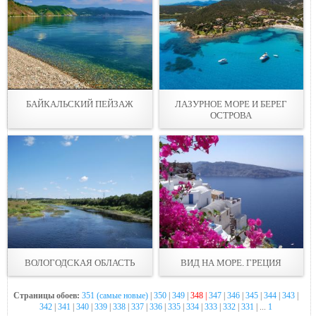
БАЙКАЛЬСКИЙ ПЕЙЗАЖ
ЛАЗУРНОЕ МОРЕ И БЕРЕГ
ОСТРОВА
ВОЛОГОДСКАЯ ОБЛАСТЬ
ВИД НА МОРЕ. ГРЕЦИЯ
Страницы обоев:
351 (самые новые)
|
350
|
349
|
348 |
347
|
346
|
345
|
344
|
343
|
342
|
341
|
340
|
339
|
338
|
337
|
336
|
335
|
334
|
333
|
332
|
331
| ...
1