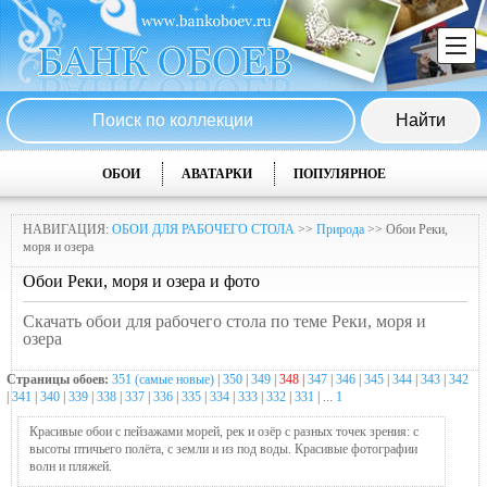
ОБОИ
АВАТАРКИ
ПОПУЛЯРНОЕ
НАВИГАЦИЯ:
ОБОИ ДЛЯ РАБОЧЕГО СТОЛА
>>
Природа
>> Обои Реки,
моря и озера
Обои Реки, моря и озера и фото
Скачать обои для рабочего стола по теме Реки, моря и
озера
Страницы обоев:
351 (самые новые)
|
350
|
349
|
348 |
347
|
346
|
345
|
344
|
343
|
342
|
341
|
340
|
339
|
338
|
337
|
336
|
335
|
334
|
333
|
332
|
331
| ...
1
Красивые обои с пейзажами морей, рек и озёр с разных точек зрения: с
высоты птичьего полёта, с земли и из под воды. Красивые фотографии
волн и пляжей.