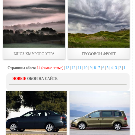
БЛЮЗ ХМУРОГО УТРА
ГРОЗОВОЙ ФРОНТ
Страницы обоев:
14 (самые новые)
|
13
|
12
|
11
|
10
|
9
|
8
|
7
|
6
|
5
|
4
|
3
|
2
|
1
НОВЫЕ
ОБОИ НА САЙТЕ