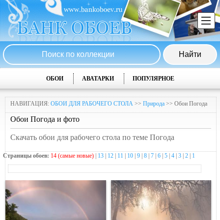
ОБОИ
АВАТАРКИ
ПОПУЛЯРНОЕ
НАВИГАЦИЯ:
ОБОИ ДЛЯ РАБОЧЕГО СТОЛА
>>
Природа
>> Обои Погода
Обои Погода и фото
Скачать обои для рабочего стола по теме Погода
Страницы обоев:
14 (самые новые)
|
13
|
12
|
11
|
10
|
9
|
8
|
7
|
6
|
5
|
4
|
3
|
2
|
1